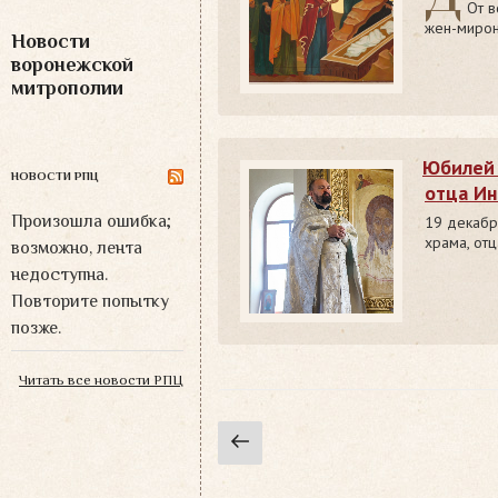
От в
жен-мирон
Новости
воронежской
митрополии
Юбилей 
НОВОСТИ РПЦ
отца Ин
Произошла ошибка;
19 декабр
храма, отц
возможно, лента
недоступна.
Повторите попытку
позже.
Читать все новости РПЦ
Навигация
Предыдущая
страница
по