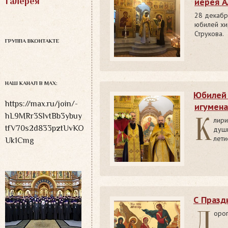
Галерея
иерея А
28 декабр
юбилей хи
Струкова.
ГРУППА ВКОНТАКТЕ
НАШ КАНАЛ В MAX:
Юбилей 
https://max.ru/join/-
игумена
hL9MRr3SlvtBb3ybuy
К
лири
tfV70s2d833pztUvKO
души
лети
Uk1Cmg
С Празд
Д
оро