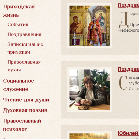
Поздрав
Приходская
Д
орог
жизнь
События
При
Небесного
Поздравления
Записки наших
прихожан
Православная
Поздрав
кухня
С
егод
Социальное
глуб
Исаа
служение
Чтение для души
Духовная поэзия
Православный
психолог
Юбилей 