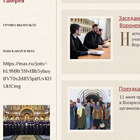
Галерея
Заседан
Воронеж
ГРУППА ВКОНТАКТЕ
Н
аст
уча
Вор
НАШ КАНАЛ В MAX:
https://max.ru/join/-
hL9MRr3SlvtBb3ybuy
tfV70s2d833pztUvKO
Uk1Cmg
Поездка
11 июля п
в Воскрес
организов