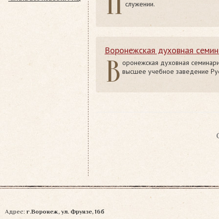
П
служении.
Воронежская духовная семин
В
оронежская духовная семинари
высшее учебное заведение Рус
Навигация
по
записям
Адрес:
г.Воронеж, ул. Фрунзе, 16б