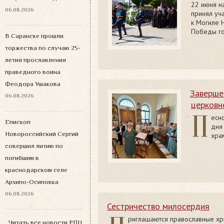
22 июня н
06.08.2026
принял уч
к Могиле 
Победы г
В Саранске прошли
торжества по случаю 25-
летия прославления
праведного воина
Феодора Ушакова
Заверше
06.08.2026
церковн
П
есн
Епископ
дня
Новороссийский Сергий
хра
совершил литию по
погибшим в
краснодарском селе
Архипо-Осиповка
06.08.2026
Сестричество милосердия
риглашаются православные хр
Читать все новости РПЦ