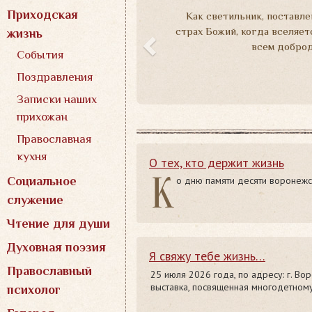
а
Приходская
Как светильник, поставле
з
страх Божий, когда вселяет
жизнь
всем доброд
а
События
д
Поздравления
Записки наших
прихожан
Православная
кухня
О тех, кто держит жизнь
К
Социальное
о дню памяти десяти воронежс
служение
Чтение для души
Духовная поэзия
Я свяжу тебе жизнь…
Православный
25 июля 2026 года, по адресу: г. Вор
выставка, посвященная многодетному
психолог