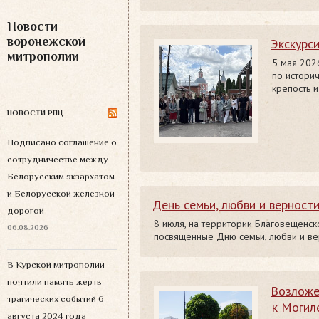
Новости
воронежской
Экскурс
митрополии
5 мая 202
по истори
крепость 
НОВОСТИ РПЦ
Подписано соглашение о
сотрудничестве между
Белорусским экзархатом
и Белорусской железной
День семьи, любви и верност
дорогой
8 июля, на территории Благовещенск
06.08.2026
посвященные Дню семьи, любви и ве
В Курской митрополии
почтили память жертв
Возложе
трагических событий 6
к Могил
августа 2024 года