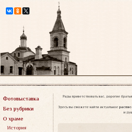
Перейти
к
содержимому
Рады приветствовать вас, дорогие братья
Фотовыставка
Здесь вы сможете найти актуальное
распис
Без рубрики
и ду
О храме
Н
История