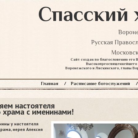
Спасский 
Вороне
Русская Правос
Московск
Сайт создан по благословению его
Высокопреосвященнейшего 
Воронежского и Лискинского, главы В
Главная
Расписание богослужений
яем настоятеля
о храма с именинами!
нины у настоятеля
храма, иерея Алексия