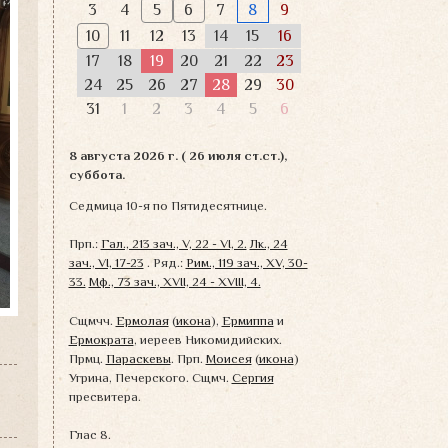
3
4
5
6
7
8
9
10
11
12
13
14
15
16
17
18
19
20
21
22
23
24
25
26
27
28
29
30
31
1
2
3
4
5
6
8 августа 2026 г. ( 26 июля ст.ст.),
суббота.
Седмица 10-я по Пятидесятнице.
Прп.:
Гал., 213 зач., V, 22 - VI, 2.
Лк., 24
зач., VI, 17-23
. Ряд.:
Рим., 119 зач., XV, 30-
33.
Мф., 73 зач., XVII, 24 - XVIII, 4.
Сщмчч.
Ермолая
(
икона
),
Ермиппа
и
Ермократа
, иереев Никомидийских.
Прмц.
Параскевы
. Прп.
Моисея
(
икона
)
Угрина, Печерского. Сщмч.
Сергия
пресвитера.
Глас 8.