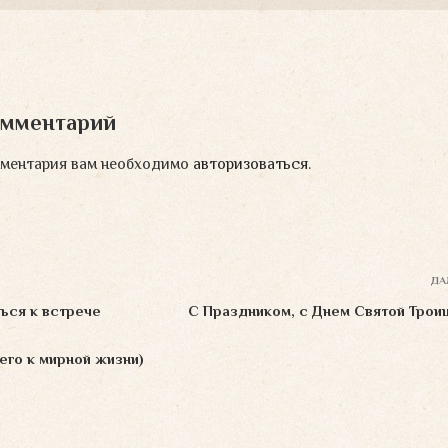
омментарий
мментария вам необходимо
авторизоваться
.
ДА
ься к встрече
С Праздником, с Днем Святой Трои
го к мирной жизни)