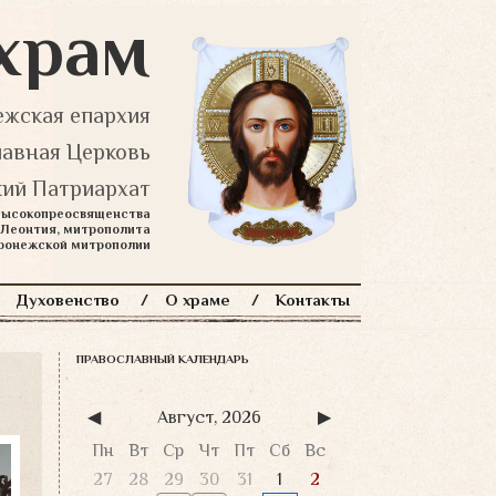
храм
жская епархия
лавная Церковь
ий Патриархат
 Высокопреосвященства
Леонтия, митрополита
оронежской митрополии
Духовенство
О храме
Контакты
ПРАВОСЛАВНЫЙ КАЛЕНДАРЬ
◀
Август, 2026
▶
Пн
Вт
Ср
Чт
Пт
Сб
Вс
27
28
29
30
31
1
2