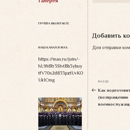
Галерея
ГРУППА ВКОНТАКТЕ
Добавить к
Для отправки ко
НАШ КАНАЛ В MAX:
https://max.ru/join/-
hL9MRr3SlvtBb3ybuy
tfV70s2d833pztUvKO
Навигация
Uk1Cmg
НАЗАД
Предыдущая
по
запись:
Как подготовит
записям
(возвращению
военнослужаще