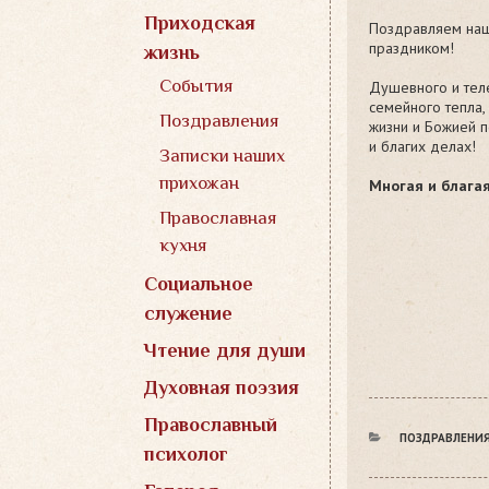
Приходская
Поздравляем наш
праздником!
жизнь
События
Душевного и тел
семейного тепла,
Поздравления
жизни и Божией 
и благих делах!
Записки наших
прихожан
Многая и благая
Православная
кухня
Социальное
служение
Чтение для души
Духовная поэзия
Православный
РУБРИКИ
ПОЗДРАВЛЕНИ
психолог