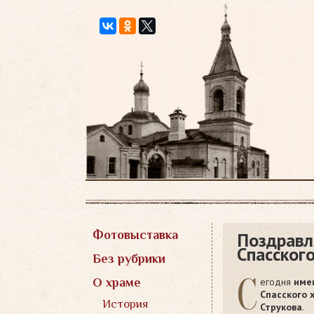
Перейти
к
содержимому
Фотовыставка
Поздравл
Спасског
Без рубрики
С
егодня
име
О храме
Спасского 
История
Струкова
.