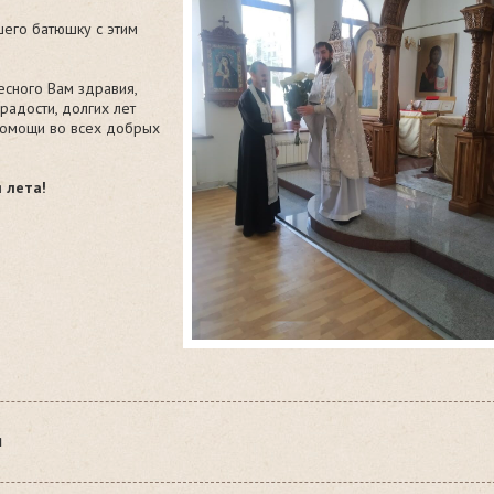
его батюшку с этим
есного Вам здравия,
 радости, долгих лет
помощи во всех добрых
 лета!
Я