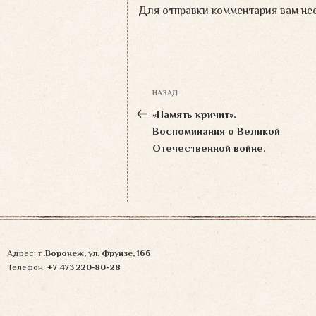
Для отправки комментария вам н
Навигация
НАЗАД
Предыдущая
по
запись:
«Память кричит».
записям
Воспоминания о Великой
Отечественной войне.
Адрес:
г.Воронеж, ул. Фрунзе, 16б
Телефон:
+7 473 220‑80-28