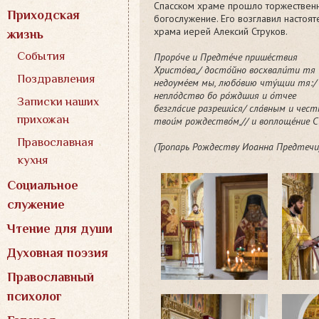
Спасском храме прошло торжествен
Приходская
богослужение.
Его возглавил настоят
храма иерей Алексий Струков.
жизнь
События
Проро́че и Предте́че прише́ствия
Христо́ва,/ досто́йно восхвали́ти тя
Поздравления
недоуме́ем мы, любо́вию чту́щии тя:/
непло́дство бо ро́ждшия и о́тчее
Записки наших
безгла́сие разреши́ся/ сла́вным и чест
прихожан
твои́м рождество́м,// и воплоще́ние С
Православная
(Тропарь Рождеству Иоанна Предтечи
кухня
Социальное
служение
Чтение для души
Духовная поэзия
Православный
психолог