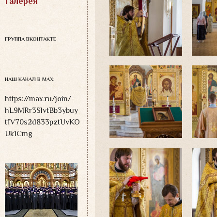
Галерея
ГРУППА ВКОНТАКТЕ
НАШ КАНАЛ В MAX:
https://max.ru/join/-
hL9MRr3SlvtBb3ybuy
tfV70s2d833pztUvKO
Uk1Cmg