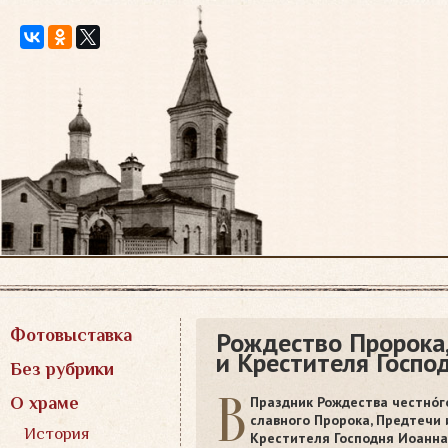
Перейти
к
содержимому
Фотовыставка
Рождество Пророка
и Крестителя Госпо
Без рубрики
В
Праздник Рождества честно́г
О храме
славного Пророка, Предтечи 
История
Крестителя Господня Иоанна