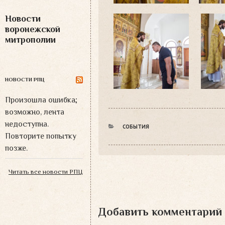
Новости
воронежской
митрополии
НОВОСТИ РПЦ
Произошла ошибка;
возможно, лента
недоступна.
РУБРИКИ
СОБЫТИЯ
Повторите попытку
позже.
Читать все новости РПЦ
Добавить комментарий