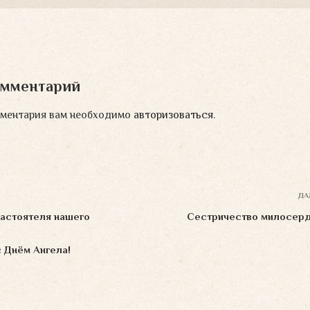
омментарий
мментария вам необходимо
авторизоваться
.
ДА
астоятеля нашего
Сестричество милосер
 Днём Ангела!