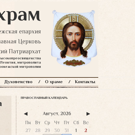
храм
жская епархия
лавная Церковь
ий Патриархат
 Высокопреосвященства
Леонтия, митрополита
оронежской митрополии
Духовенство
О храме
Контакты
ПРАВОСЛАВНЫЙ КАЛЕНДАРЬ
а
◀
Август, 2026
▶
Пн
Вт
Ср
Чт
Пт
Сб
Вс
27
28
29
30
31
1
2