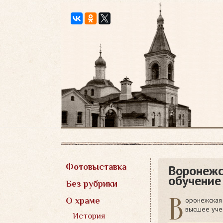
Перейти
к
содержимому
Фотовыставка
Воронежс
обучение
Без рубрики
В
оронежская
О храме
высшее уче
История