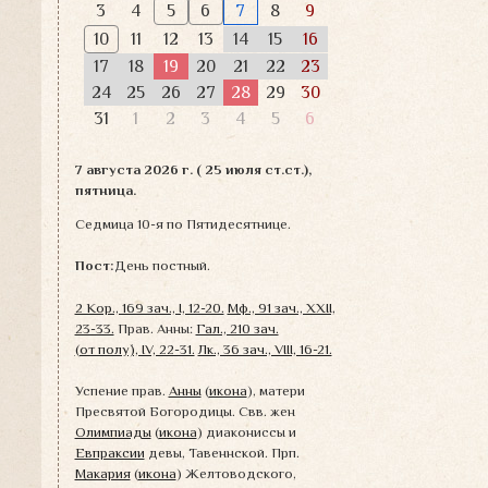
3
4
5
6
7
8
9
10
11
12
13
14
15
16
17
18
19
20
21
22
23
24
25
26
27
28
29
30
31
1
2
3
4
5
6
7 августа 2026 г. ( 25 июля ст.ст.),
пятница.
Седмица 10-я по Пятидесятнице.
Пост:
День постный.
2 Кор., 169 зач., I, 12-20.
Мф., 91 зач., XXII,
23-33.
Прав. Анны:
Гал., 210 зач.
(от полу́), IV, 22-31.
Лк., 36 зач., VIII, 16-21.
Успение прав.
Анны
(
икона
), матери
Пресвятой Богородицы. Свв. жен
Олимпиады
(
икона
) диакониссы и
Евпраксии
девы, Тавеннской. Прп.
Макария
(
икона
) Желтоводского,