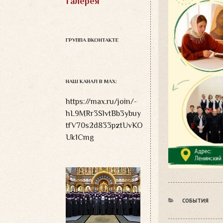
Галерея
ГРУППА ВКОНТАКТЕ
НАШ КАНАЛ В MAX:
https://max.ru/join/-
hL9MRr3SlvtBb3ybuy
tfV70s2d833pztUvKO
Uk1Cmg
РУБРИКИ
СОБЫТИЯ