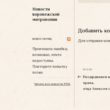
Новости
воронежской
митрополии
Добавить к
НОВОСТИ РПЦ
Для отправки ко
Произошла ошибка;
возможно, лента
недоступна.
Навигация
Повторите попытку
НАЗАД
Предыдущая
позже.
по
запись:
Поздравляем н
записям
храма,
Читать все новости РПЦ
отца Алексея с