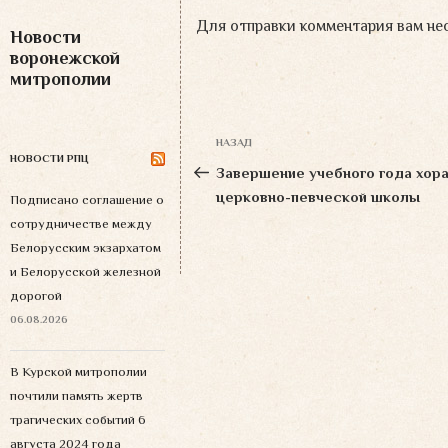
Для отправки комментария вам н
Новости
воронежской
митрополии
Навигация
НАЗАД
Предыдущая
по
НОВОСТИ РПЦ
запись:
Завершение учебного года хор
записям
церковно-певческой школы
Подписано соглашение о
сотрудничестве между
Белорусским экзархатом
и Белорусской железной
дорогой
06.08.2026
В Курской митрополии
почтили память жертв
трагических событий 6
августа 2024 года