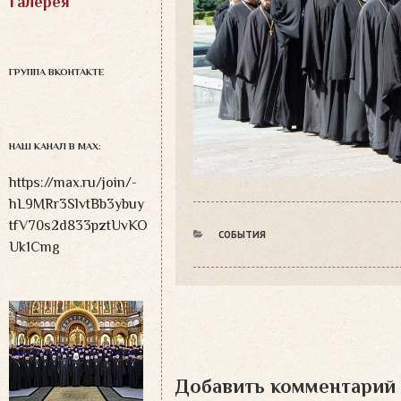
Галерея
ГРУППА ВКОНТАКТЕ
НАШ КАНАЛ В MAX:
https://max.ru/join/-
hL9MRr3SlvtBb3ybuy
tfV70s2d833pztUvKO
РУБРИКИ
СОБЫТИЯ
Uk1Cmg
Добавить комментарий