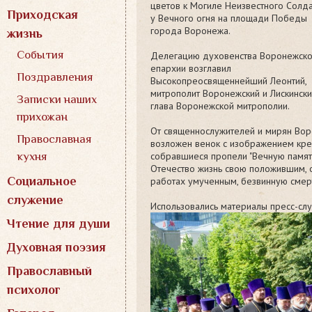
цветов к Могиле Неизвестного Солд
Приходская
у Вечного огня на площади Победы
города Воронежа.
жизнь
События
Делегацию духовенства Воронежск
епархии возглавил
Поздравления
Высокопреосвященнейший Леонтий,
митрополит Воронежский и Лискински
Записки наших
глава Воронежской митрополии.
прихожан
От священнослужителей и мирян Воро
Православная
возложен венок с изображением крес
собравшиеся пропели "Вечную память
кухня
Отечество жизнь свою положившим, о
Социальное
работах умученным, безвинную смер
служение
Использовались материалы пресс-сл
Чтение для души
Духовная поэзия
Православный
психолог