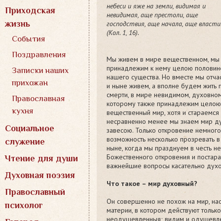
небеси и яже на земли, видимая и
Приходская
невидимая, аще престоли, аще
жизнь
господствия, аще начала, аще власти
(Кол. 1, 16).
События
Поздравления
Мы живем в мире вещественном, мы
принадлежим к нему целою полови
Записки наших
нашего существа. Но вместе мы отча
прихожан
и ныне живем, а вполне будем жить 
смерти, в мире невидимом, духовном
Православная
которому также принадлежим целою
кухня
вещественный мир, хотя и стараемся 
несравненно менее мы знаем мир ду
Социальное
завесою. Только откровение немного
возможность несколько прозревать в
служение
ныне, когда мы празднуем в честь н
Божественного откровения и постарае
Чтение для души
важнейшие вопросы касательно духо
Духовная поэзия
Что такое – мир духовный?
Православный
Он совершенно не похож на мир, на
психолог
материи, в котором действуют тольк
неодушевленныя; видим и одушевле