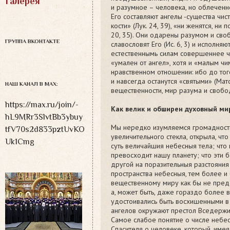
Галерея
и разумное – человека, но облеченн
Его составляют ангелы -существа чист
кости» (Лук. 24, 39), «ни женятся, ни 
20, 35). Они одарены разумом и своб
ГРУППА ВКОНТАКТЕ
славословят Его (Ис. 6, 3) и исполняю
естественнымь силам совершеннее ч
«умален от ангел», хотя и «малым чим
нравственном отношении: ибо до тог
и навсегда останутся «святыми» (Матф
НАШ КАНАЛ В MAX:
вещественности, мир разума и свобод
https://max.ru/join/-
Как велик и обширен духовный ми
hL9MRr3SlvtBb3ybuy
Мы нередко изумляемся громадности
tfV70s2d833pztUvKO
увеличительного стекла, открыла, чт
Uk1Cmg
суть величайшия небесныя тела; что
превосходит нашу планету; что эти 
другой на поразительныя разстояния
пространства небесныя, тем более и
вещественному миру как бы не предст
а, может быть, даже гораздо более 
удостоивались быть восхишенными в 
ангелов окружают престол Вседержител
Самое слабое понятие о числе небес
Спасителя о человеке, который, имея