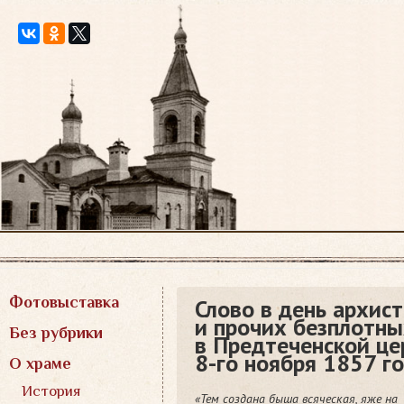
Перейти
к
содержимому
Фотовыставка
Слово в день архис
и прочих безплотных
Без рубрики
в Предтеченской це
8-го ноября 1857 г
О храме
История
«Тем создана быша всяческая, яже на