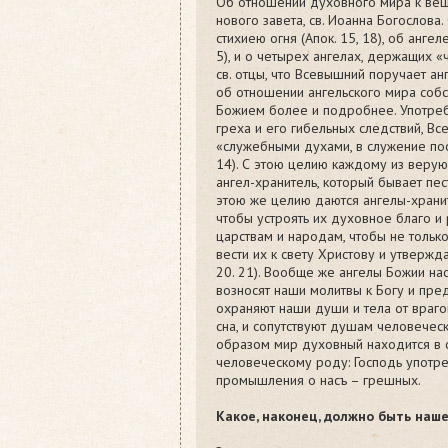
Об отношении духовного мира к веще
нового завета, св. Иоанна Богослова
стихиею огня (Апок. 15, 18), об анге
5), и о четырех ангелах, держащих «ч
св. отцы, что Всевышний поручает ан
об отношении ангельского мира собс
Божием более и подробнее. Употреб
греха и его гибельных следствий, Вс
«служебными духами, в служение пос
14). С этою целию каждому из верую
ангел-хранитель, который бывает пес
этою же целию даются ангелы-храни
чтобы устроять их духовное блaго и 
царствам и народам, чтобы не тольк
вести их к свету Христову и утвержда
20. 21). Вообще же ангелы Божии наст
возносят наши молитвы к Богу и предс
охраняют наши души и тела от враг
сна, и сопутствуют душам человеческ
образом мир духовный находится в 
человеческому роду: Господь употре
промышления о насъ – грешных.
Какое, наконец, должно быть наш