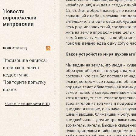
незаблудших, а «идет в след» одной
15, 5). Этот добрый пастырь, по изъя
Новости
сошедший с неба на землю; эти дев
воронежской
ангельские; эта одна овца заблудшая
митрополии
весь род человеческий, соедините вм
жить на земле впродолжение целых 
самой кончины мира, – и вообразите,
приблизительно едва одну сотую час
НОВОСТИ РПЦ
Какое устройство мира духовнаго
Произошла ошибка;
Мы видим на земле, что люди – сущес
возможно, лента
образуют общества, государства, что
недоступна.
сословия, что сам Бог поставляет н
власти, которым все граждане обязыв
Повторите попытку
порядке течет общественная жизнь 
позже.
самое только в совершеннейшем виде
хотя царствует сам непосредственн
всех ангелов на три чина и подразде
Читать все новости РПЦ
средние и низшие, есть начальству
Самый высший, ближайший к Богу, чин
средний чинъ – другие три лика: силы
архангелы, ангелы. Высшие священно
руководителями и тайноводцами для 
собою самое обширное и самое благ