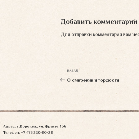
Добавить комментарий
Для отправки комментария вам н
Навигация
НАЗАД
Предыдущая
по
запись:
О смирении и гордости
записям
Адрес:
г.Воронеж, ул. Фрунзе, 16б
Телефон:
+7 473 220‑80-28