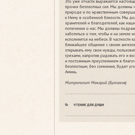
Это уже отчасти выражается настоящ
прочих безплотных сил. Мы должны ч
природе и по нравственным совершен
к Нему в особенной близости. Мы до
хранителей и благодетелей, как наш
попечения о нас. Мы должны подража
заботиться о том, чтобы и на земле 
исполняется на небеси. В частности 
ближайшее общение с своим ангелом
открывать ему свои нужды, пользова
грехами, напротив радовать его и в
и постоянным преуспеянием в благо
безплотным, без сомнения, будет уг
Аминь.
Митрополит Макарий (Булгаков)
РУБРИКИ
ЧТЕНИЕ ДЛЯ ДУШИ