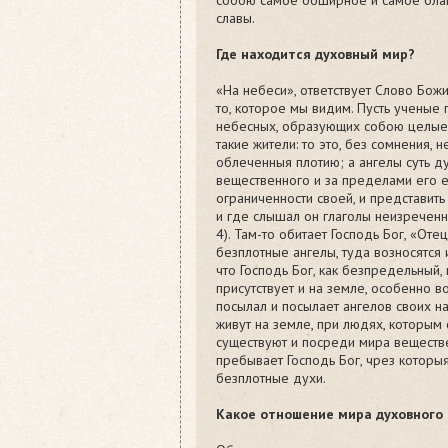
славы.
Где находится духовный мир?
«На небеси», ответствует Слово Божи
то, которое мы видим. Пусть ученые 
небесных, образующих собою целые 
такие жители: то это, без сомнения, н
облеченныя плотию; а ангелы суть ду
вещественного и за пределами его е
ограниченности своей, и представить
и где слышал он глаголы неизреченны
4). Там-то обитает Господь Бог, «Отец
безплотные ангелы, туда возносятся
что Господь Бог, как безпредельный,
присутствует и на земле, особенно в
посылал и посылает ангелов своих на
живут на земле, при людях, которым
существуют и посреди мира веществе
пребывает Господь Бог, чрез которыя
безплотные духи.
Какое отношение мира духовного 