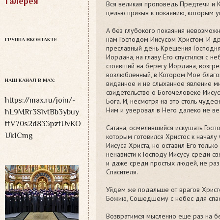
Галерея
Вся великая проповедь Предтечи и К
целью призыв к покаянию, которым уг
А без глубокого покаяния невозможн
нам Господом Иисусом Христом. И д
ГРУППА ВКОНТАКТЕ
преславный день Крещения Господн
Иордана, на главу Его спустился с н
стоявший на берегу Иордана, возгре
возлюбленный, в Котором Мое благов
НАШ КАНАЛ В MAX:
виданное и не слыханное явление м
свидетельство о Богочеловеке Иисус
https://max.ru/join/-
Бога. И, несмотря на это столь чуде
Ним и уверовал в Него далеко не ве
hL9MRr3SlvtBb3ybuy
tfV70s2d833pztUvKO
Сатана, осмелившийся искушать Госп
Uk1Cmg
которым готовился Христос к началу
Иисуса Христа, но оставил Его толь
ненависти к Господу Иисусу среди с
и даже среди простых людей, не раз
Спасителя.
Уйдем же подальше от врагов Христ
Божию, Сошедшему с небес для спасе
Возвратимся мысленно еще раз на б