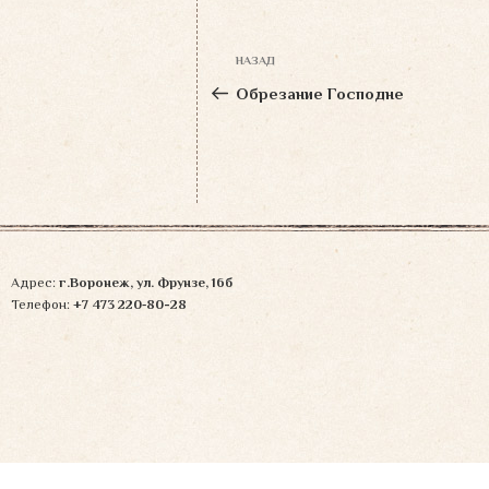
Навигация
НАЗАД
Предыдущая
по
запись:
Обрезание Господне
записям
Адрес:
г.Воронеж, ул. Фрунзе, 16б
Телефон:
+7 473 220‑80-28