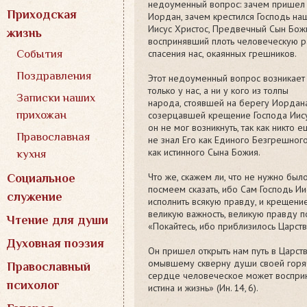
недоуменный вопрос: зачем пришел
Приходская
Иордан, зачем крестился Господь на
Иисус Христос, Предвечный Сын Бож
жизнь
воспринявший плоть человеческую 
спасения нас, окаянных грешников.
События
Поздравления
Этот недоуменный вопрос возникает
только у нас, а ни у кого из толпы
Записки наших
народа, стоявшей на берегу Иордан
прихожан
созерцавшей крещение Господа Иису
он не мог возникнуть, так как никто е
Православная
не знал Его как Единого Безгрешного
как истинного Сына Божия.
кухня
Что же, скажем ли, что не нужно было
Социальное
посмеем сказать, ибо Сам Господь И
служение
исполнить всякую правду, и крещени
великую важность, великую правду п
Чтение для души
«Покайтесь, ибо приблизилось Царств
Духовная поэзия
Он пришел открыть нам путь в Царств
омывшему скверну души своей горяч
Православный
сердце человеческое может восприня
психолог
истина и жизнь» (Ин. 14, 6).