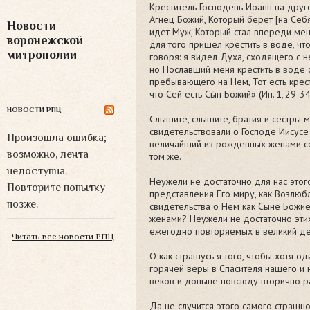
Креститель Господень Иоанн на друг
Агнец Божий, Который берет [на Себя]
Новости
идет Муж, Который стал впереди меня
воронежской
для того пришел крестить в воде, чт
митрополии
говоря: я видел Духа, сходящего с н
но Пославший меня крестить в воде 
пребывающего на Нем, Тот есть крес
что Сей есть Сын Божий» (Ин. 1, 29-34
НОВОСТИ РПЦ
Слышите, слышите, братия и сестры 
свидетельствовали о Господе Иисусе
Произошла ошибка;
величайший из рожденных женами со
возможно, лента
том же.
недоступна.
Неужели не достаточно для нас этог
Повторите попытку
представления Его миру, как Возлю
позже.
свидетельства о Нем как Сыне Божи
женами? Неужели не достаточно этих
ежегодно повторяемых в великий де
Читать все новости РПЦ
О как страшусь я того, чтобы хотя од
горячей веры в Спасителя нашего и 
веков и доныне повсюду вторично р
Да не случится этого самого страшног