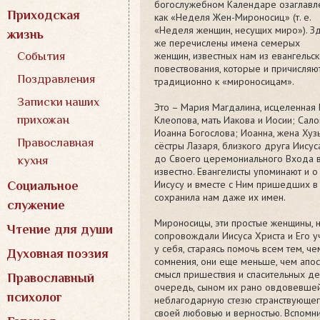
богослужебном Календаре озаглавл
Приходская
как «Неделя Жен-Мироносиц» (т. е.
«Неделя женщин, несущих миро»).
З
жизнь
же перечислены имена семерых
женщин, известных нам из евангельс
События
повествования, которые и причисляю
Поздравления
традиционно к «мироносицам».
Записки наших
Это – Мария Магдалина, исцеленная
прихожан
Клеопова, мать Иакова и Иосии; Сал
Иоанна Богослова; Иоанна, жена Ху
Православная
сёстры Лазаря, близкого друга Иисус
до Своего церемониального Входа в 
кухня
известно. Евангелисты упоминают и 
Иисусу и вместе с Ним пришедших в
Социальное
сохранила нам даже их имен.
служение
Мироносицы, эти простые женщины, н
Чтение для души
сопровождали Иисуса Христа и Его у
у себя, стараясь помочь всем тем, ч
Духовная поэзия
сомнения, они еще меньше, чем апос
смысл пришествия и спасительных де
Православный
очередь, сыном их рано овдовевше
психолог
неблагодарную стезю странствующего
своей любовью и верностью. Вспомни