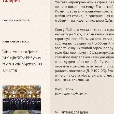
Галерея
Учителя «проигранным», в страхе ра
почтили последних минут Его земной
Иоанн пребывал у подножия Креста, 
любви нет страха, но совершенная л
любви», – напишет он позднее (1Ин.4
ГРУППА ВКОНТАКТЕ
Стоя у Лобного места и глядя на ст
несчастную Мать, пребывавшую в по
скромную погребальную процессию д
НАШ КАНАЛ В MAX:
соблюдать праздничный субботний п
воздать сыну их убитой горем подру
https://max.ru/join/-
тело благовонными и бальзамирующ
спешного погребения накануне еврей
hL9MRr3SlvtBb3ybuy
в предутренней мгле ко Гробу, еще н
tfV70s2d833pztUvKO
первыми услышать от ангелов о Воск
Uk1Cmg
радость апостолам (Лк.24:22-23). Эт
ничего на свете. Неудивительно, чт
Женщины-Христианки.
Юрий Рубан
Источник:
azbuka.ru
РУБРИКИ
ЧТЕНИЕ ДЛЯ ДУШИ