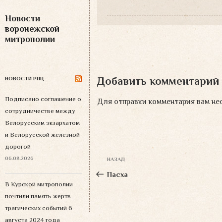
Новости
воронежской
митрополии
Добавить комментарий
НОВОСТИ РПЦ
Подписано соглашение о
Для отправки комментария вам н
сотрудничестве между
Белорусским экзархатом
и Белорусской железной
дорогой
Навигация
06.08.2026
НАЗАД
Предыдущая
по
запись:
Пасха
записям
В Курской митрополии
почтили память жертв
трагических событий 6
августа 2024 года