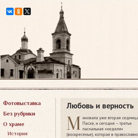
Перейти
к
содержимому
Фотовыставка
Любовь и верность
Без рубрики
М
иновала уже вторая седмиц
Пасхе, и сегодня – третья
О храме
пасхальная «неделя»
История
(воскресенье), которая в православн